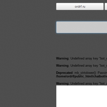
Warning
: Undefined array key "bot_
Warning
: Undefined array key "bot_
Deprecated
: mb_strtolower(): Passin
/home/ordrf/public_html/chatbot/
Warning
: Undefined array key "bot