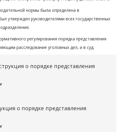
нодательной нормы была определена в
ыл утвержден руководителями всех государственных
подразделения.
ормативного регулирования порядка представления
ющим расследование уголовных дел, и в суд.
струкция о порядке представления
е
кция о порядке представления
е