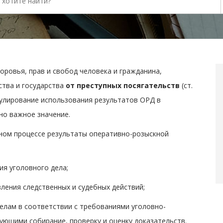
доровья, прав и свобод человека и гражданина,
ства и государства
от преступных посягательств
(ст.
гулирование использования результатов ОРД в
но важное значение.
овном процессе результаты оперативно-розыскной
ия уголовного дела;
ления следственных и судебных действий;
делам в соответствии с требованиями уголовно-
ующими собирание, проверку и оценку доказательств.