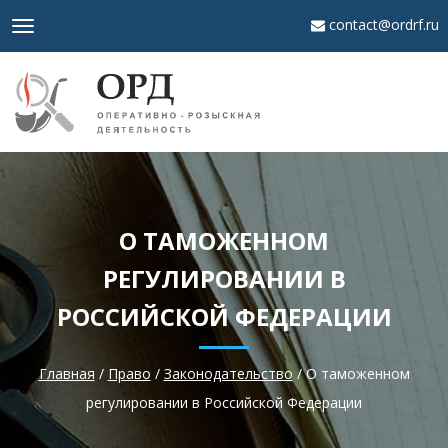
contact@ordrf.ru
Toggle
navigation
О ТАМОЖЕННОМ
РЕГУЛИРОВАНИИ В
РОССИЙСКОЙ ФЕДЕРАЦИИ
Главная
/
Право
/
Законодательство
/
О таможенном
регулировании в Российской Федерации